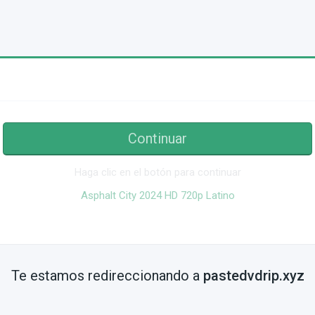
Continuar
Haga clic en el botón para continuar
Asphalt City 2024 HD 720p Latino
Te estamos redireccionando a
pastedvdrip.xyz