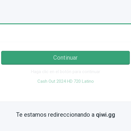
Continuar
Haga clic en el botón para continuar
Cash Out 2024 HD 720 Latino
Te estamos redireccionando a
qiwi.gg