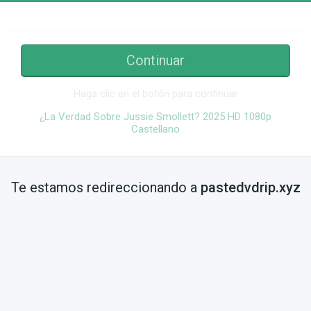
Continuar
Haga clic en el botón para continuar
¿La Verdad Sobre Jussie Smollett? 2025 HD 1080p
Castellano
Te estamos redireccionando a
pastedvdrip.xyz