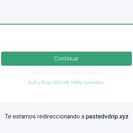
Continuar
Haga clic en el botón para continuar
Ruth y Boaz 2025 HD 1080p Castellano
Te estamos redireccionando a
pastedvdrip.xyz