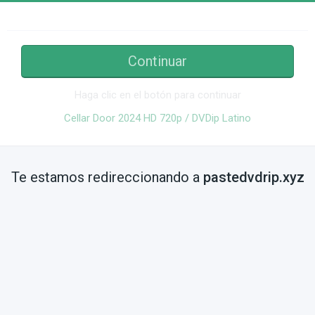
Continuar
Haga clic en el botón para continuar
Cellar Door 2024 HD 720p / DVDip Latino
Te estamos redireccionando a
pastedvdrip.xyz